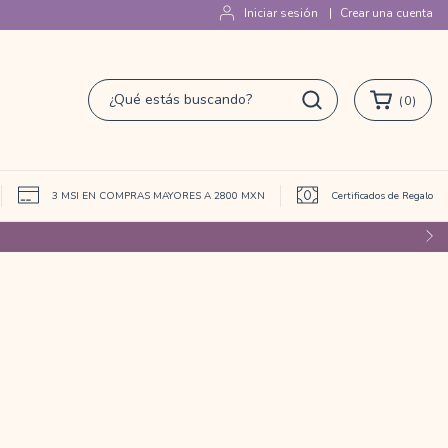
Iniciar sesión
|
Crear una cuenta
(
0
)
 de afiliados
3 MSI EN COMPRAS MAYORES A 2800 MXN
Certificados de Regalo