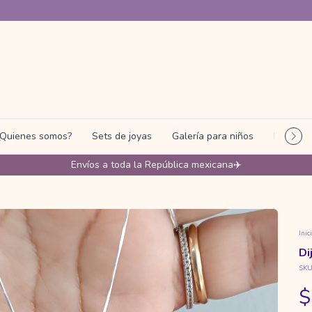
¿Quienes somos?
Sets de joyas
Galería para niños
Programa
Envíos a toda la República mexicana✈️
Inic
Di
SKU
$