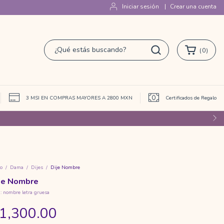
Iniciar sesión
|
Crear una cuenta
(
0
)
 de afiliados
3 MSI EN COMPRAS MAYORES A 2800 MXN
Certificados de Regalo
io
/
Dama
/
Dijes
/
Dije Nombre
je Nombre
:
nombre letra gruesa
1,300.00