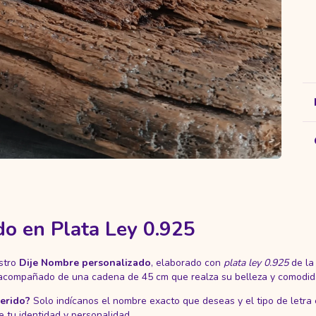
do en Plata Ley 0.925
estro
Dije Nombre personalizado
, elaborado con
plata ley 0.925
de la 
do, acompañado de una cadena de 45 cm que realza su belleza y comodid
uerido?
Solo indícanos el nombre exacto que deseas y el tipo de letra
 tu identidad y personalidad.