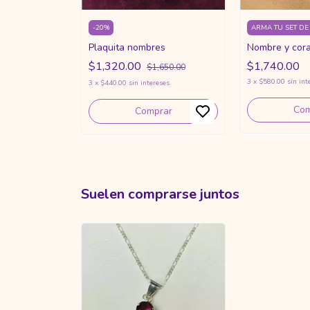
-
20
%
ARMA TU SET D
Plaquita nombres
Nombre y cor
$1,320.00
$1,740.00
$1,650.00
3
x
$580.00
sin int
3
x
$440.00
sin intereses
Com
Comprar
Suelen comprarse juntos