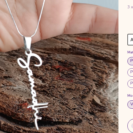
3
A
Mat
P
P
P
Mo
V