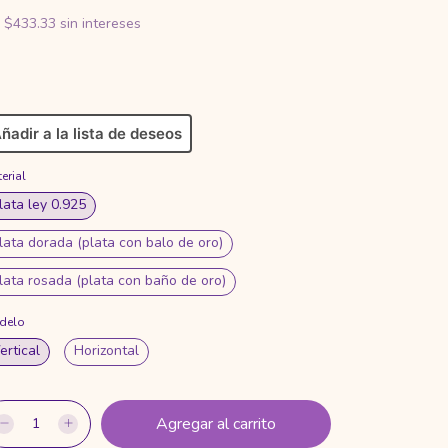
x
$433.33
sin intereses
ñadir a la lista de deseos
erial
lata ley 0.925
lata dorada (plata con balo de oro)
lata rosada (plata con baño de oro)
delo
ertical
Horizontal