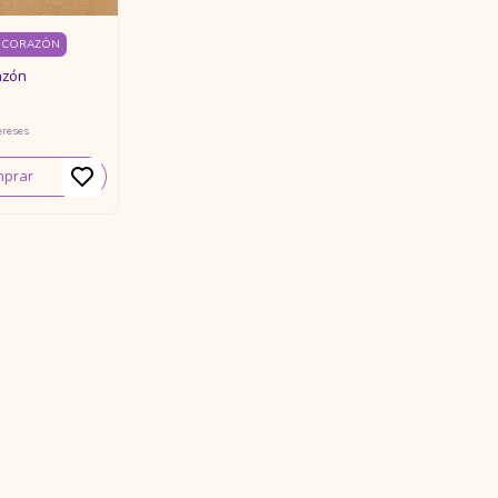
E CORAZÓN
azón
ereses
prar