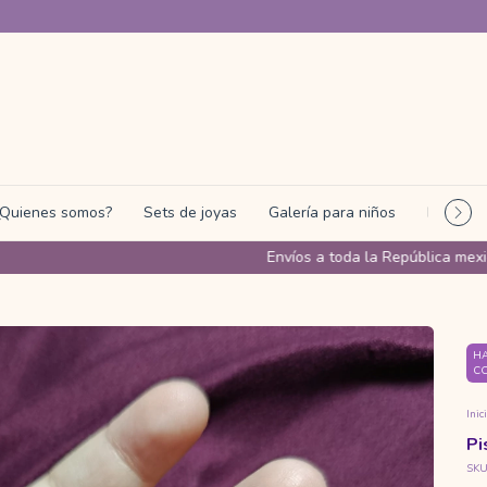
¿Quienes somos?
Sets de joyas
Galería para niños
Programa
Envíos a toda la República mexicana✈️
HA
C
Inic
Pi
SKU