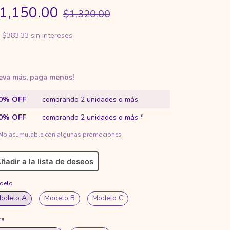
1,150.00
$1,320.00
x
$383.33
sin intereses
leva más, paga menos!
0% OFF
comprando 2 unidades o más
0% OFF
comprando 2 unidades o más *
 No acumulable con algunas promociones
ñadir a la lista de deseos
delo
odelo A
Modelo B
Modelo C
ra