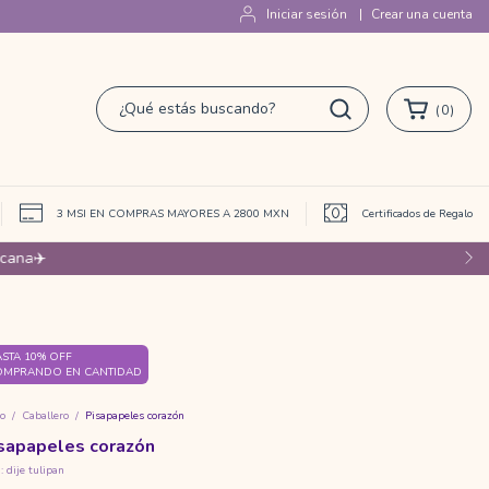
Iniciar sesión
|
Crear una cuenta
(
0
)
 de afiliados
3 MSI EN COMPRAS MAYORES A 2800 MXN
Certificados de Regalo
STA 10% OFF
OMPRANDO EN CANTIDAD
io
/
Caballero
/
Pisapapeles corazón
sapapeles corazón
:
dije tulipan