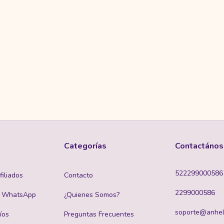
Categorías
Contactános
522299000586
iliados
Contacto
2299000586
x WhatsApp
¿Quienes Somos?
soporte@anhel
íos
Preguntas Frecuentes