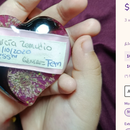
$
3
¡L
1
1
(*)
A
Mo
M
Ext