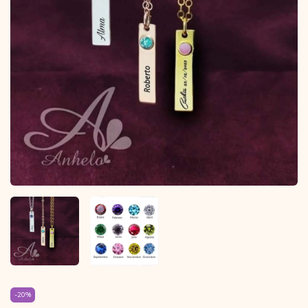
-
20
%